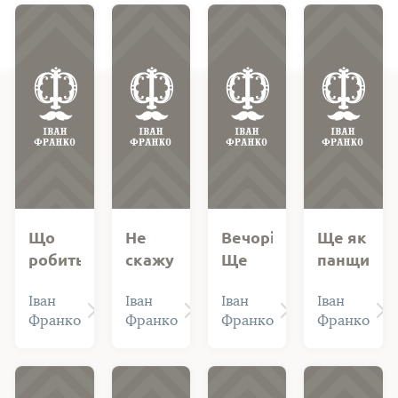
Що
Не
Вечоріло.
Ще як
робить!
скажу
Ще
панщину
Іду до
тобі,
гляділо…
робив
Іван
Іван
Іван
Іван
війта…
як
я…
Франко
Франко
Франко
Франко
тяжко…