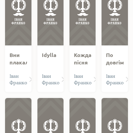
Вни
Idylla
Кожда
По
плакали
пісня
довгім,
фальшивими
моя...
важкім
Іван
Іван
Іван
Іван
сльозами...
отупінню
Франко
Франко
Франко
Франко