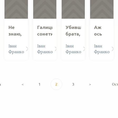
Не
Галицьким
Убивши
Аж
знаю,
сонетистам
брата,
ось
що
Каїн
далеко,
Іван
Іван
Іван
Іван
мене
много
на
Франко
Франко
Франко
Франко
до
літ...
краю
тебе
пустині...
тягне…
а
<
1
2
3
>
Ос