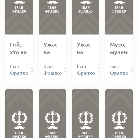
Гей,
Ужас
Ужас
Музо,
хто на
на
на
мученице
світі
Русі.
Русі.
вічна...
Іван
Іван
Іван
Іван
кращу
Автограф
Автограф
Франко
Франко
Франко
Франко
долю
№ 214
№ 548
має?