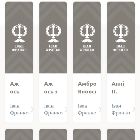
Аж
Аж
Амброзію
Анні
ось
ось з
Яновському
П.
далеко,
юрби,
Анна П.
Іван
Іван
Іван
Іван
на
що
- Ганна
Франко
Франко
Франко
Франко
краю
мовчки
Іванівна
Павлик,
пустині...
там
українська
стояла...
громадянсь