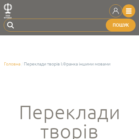
ПОШУК
Головна
Переклади творів І.Франка іншими мовами
Переклади
творів