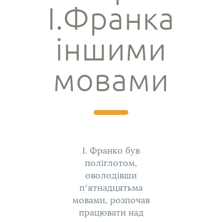
І.Франка
іншими
мовами
І. Франко був
поліглотом,
оволодівши
п’ятнадцятьма
мовами, розпочав
працювати над