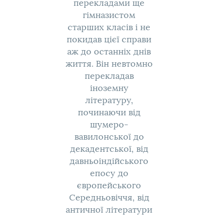
перекладами ще
гімназистом
старших класів і не
покидав цієї справи
аж до останніх днів
життя. Він невтомно
перекладав
іноземну
літературу,
починаючи від
шумеро-
вавилонської до
декадентської, від
давньоіндійського
епосу до
європейського
Середньовіччя, від
античної літератури