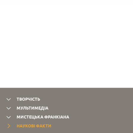
Львів:
ШЕВЧЕНКА,
Книжково-
1957.
журнальне
136 с.
видавництво,
1956. 76
с.
ТВОРЧІСТЬ
МУЛЬТИМЕДІА
МИСТЕЦЬКА ФРАНКІАНА
НАУКОВІ ФАКТИ