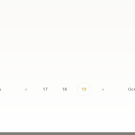
а
<
17
18
19
>
Ос