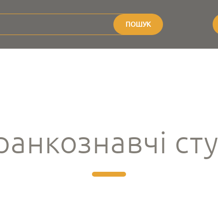
ПОШУК
анкознавчі сту