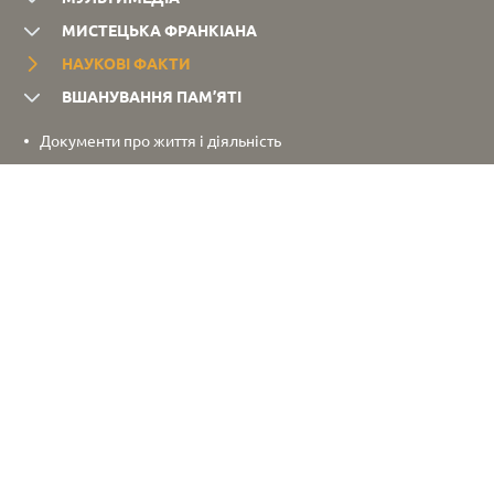
МИСТЕЦЬКА ФРАНКІАНА
НАУКОВІ ФАКТИ
ВШАНУВАННЯ ПАМ’ЯТІ
Документи про життя і діяльність
Фотографії
Особиста бібліотека
Наукові біографії
Спогади про І. Франка
Родовід
Франкознавчі студії
Бібліографія праць про І. Франка
Особисті речі Івана Франка
СКОНТАКТУВАТИ
Повна мапа сайту