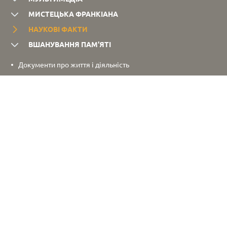
МИСТЕЦЬКА ФРАНКІАНА
НАУКОВІ ФАКТИ
ВШАНУВАННЯ ПАМ’ЯТІ
Документи про життя і діяльність
Фотографії
Особиста бібліотека
Наукові біографії
Спогади про І. Франка
Родовід
Франкознавчі студії
Бібліографія праць про І. Франка
Особисті речі Івана Франка
СКОНТАКТУВАТИ
Повна мапа сайту