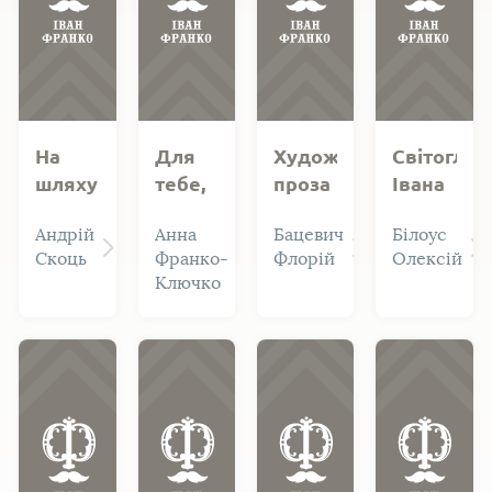
Івана
Франка
На
Для
Художня
Світогляд
шляху
тебе,
проза
Івана
поступу:
тату
Івана
Франка
Андрій
Анна
Бацевич
Білоус
франкознавчі
Франка
Скоць
Франко-
Флорій
Олексій
студії
у
Ключко
вимірах
сучасної
лінгвістики