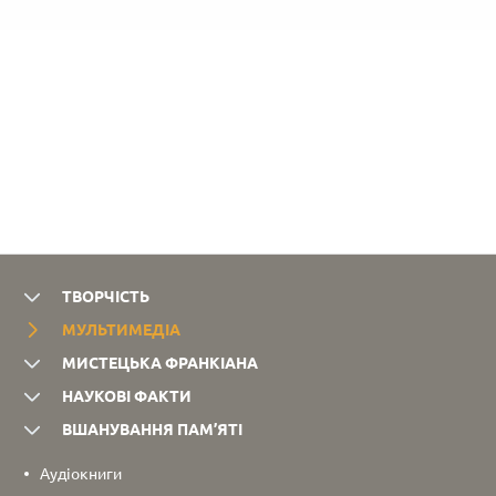
влаштували
виставку
флешмоб
картин
та
Тараса
прочитали
Франка.
вірш
Головна
«Моя
мета
любов».
музею
–
уславлення
сміливості,
патріотизму,
волелюбності
Івана
Франка
ТВОРЧІСТЬ
та його
МУЛЬТИМЕДІА
родини.
Життя
МИСТЕЦЬКА ФРАНКІАНА
Франків
НАУКОВІ ФАКТИ
– це
приклад
ВШАНУВАННЯ ПАМ’ЯТІ
самовідданого
служіння
Аудіокниги