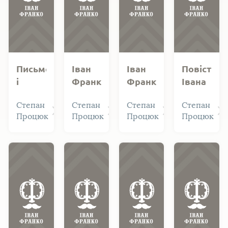
Письменник
Іван
Іван
Повість
і
Франко.
Франко:
Івана
популярність:
"Boa
дещо
Франка
Степан
Степан
Степан
Степан
Іван
constrictor"
із
"Перехре
Процюк
Процюк
Процюк
Процюк
Франко
:
психічної
стежки"
(до
знаменита
біографії
: між
165-
повість
любов’ю
річчя
та
від
обов’язк
дня
народження)