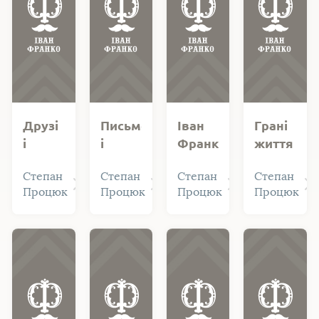
Друзі
Письменник
Іван
Грані
і
і
Франко
життя
недруги
візіонер:
і його
генія:
Степан
Степан
Степан
Степан
Івана
дитинство
сім’я
Іван
Процюк
Процюк
Процюк
Процюк
Франка
Франка
Франко
і
Ольга
Рошкеви