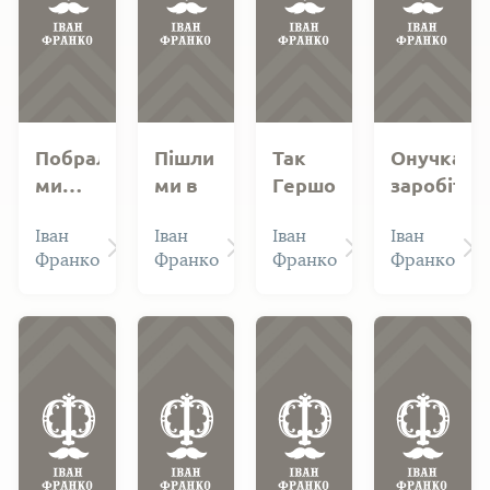
Побрались
Пішли
Так
Онучкарс
ми…
ми в
Гершон,
заробіто
погану
старий
Іван
Іван
Іван
Іван
годину…
конокрад,
Франко
Франко
Франко
Франко
говорив…