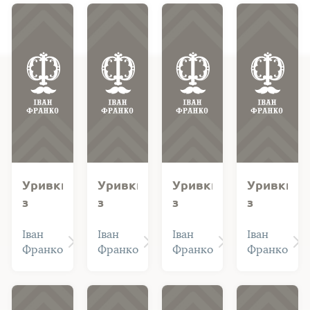
Уривки
Уривки
Уривки
Уривки
з
з
з
з
поеми
поеми
поеми
поеми
Іван
Іван
Іван
Іван
"Марійка"
"Марійка"
"Марійка"
"Нове
Франко
Франко
Франко
Франко
("Сльотливий,
("У
("Пан
життя".
зимний
семінарії
Едмунд
Пролог
і
духовній…")
був
понурий...")
незлий