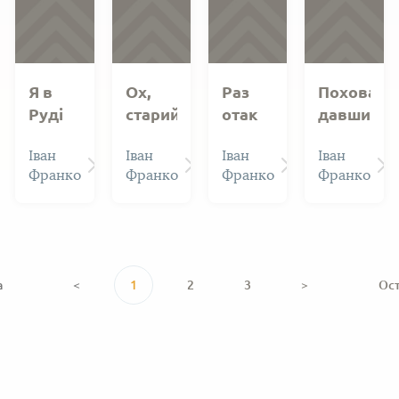
Я в
Ох,
Раз
Поховати
Руді
старий
отак
давши
близь
я…
зайшов
трупи…
Іван
Іван
Іван
Іван
Магерова…
я в
Франко
Франко
Франко
Франко
пустку…
а
<
1
2
3
>
Ос