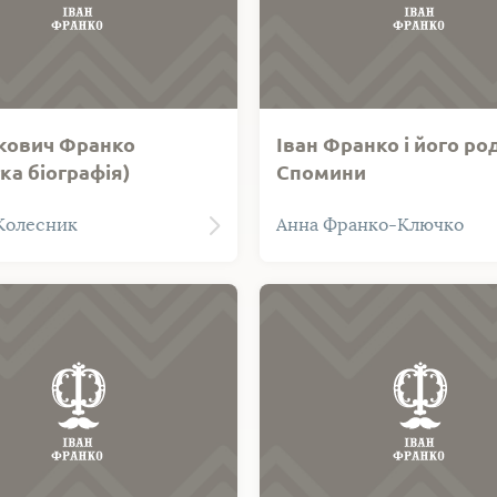
Якович Франко
Іван Франко і його ро
ка біографія)
Спомини
Колесник
Анна Франко-Ключко