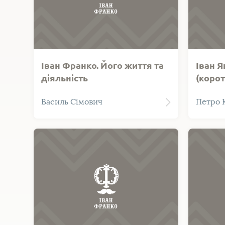
Іван Франко. Його життя та
Іван 
діяльність
(корот
Василь Сімович
Петро 