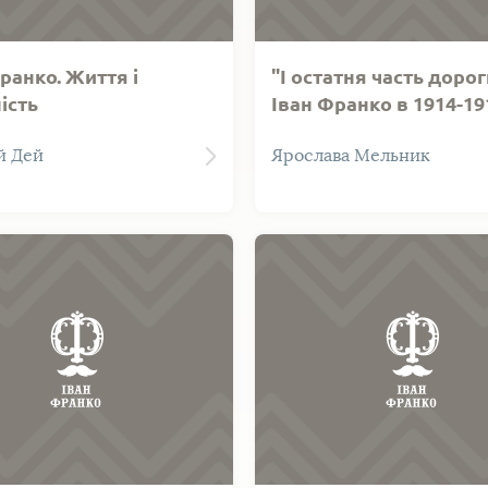
ранко. Життя і
"І остатня часть дороги.
ість
Іван Франко в 1914-19
роках
й Дей
Ярослава Мельник