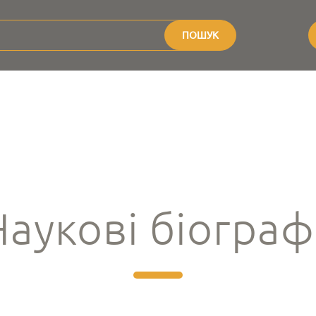
ПОШУК
Наукові біографі