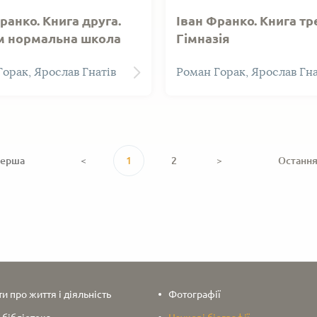
ранко. Книга друга.
Іван Франко. Книга тр
м нормальна школа
Гімназія
орак, Ярослав Гнатів
Роман Горак, Ярослав Гна
ерша
<
1
2
>
Останн
 про життя і діяльність
Фотографії