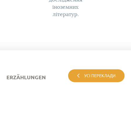
іноземних
літератур.
УСІ ПЕРЕКЛАДИ
ERZӒHLUNGEN