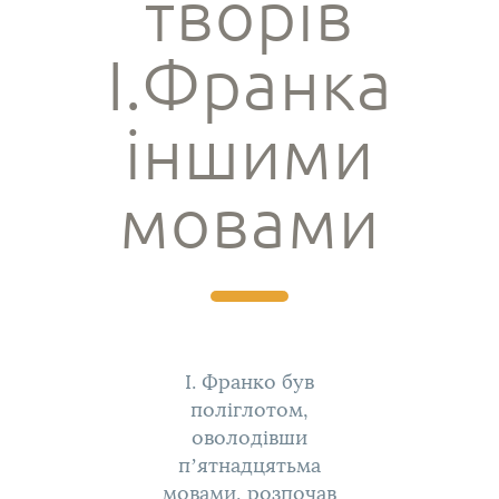
творів
І.Франка
іншими
мовами
І. Франко був
поліглотом,
оволодівши
п’ятнадцятьма
мовами, розпочав