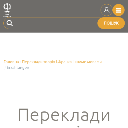
ПОШУК
Головна
Переклади творів І.Франка іншими мовами
Erzӓhlungen
Переклади