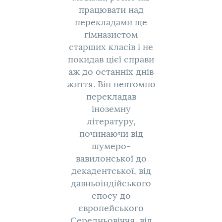
працювати над
перекладами ще
гімназистом
старших класів і не
покидав цієї справи
аж до останніх днів
життя. Він невтомно
перекладав
іноземну
літературу,
починаючи від
шумеро-
вавилонської до
декадентської, від
давньоіндійського
епосу до
європейського
Середньовіччя, від