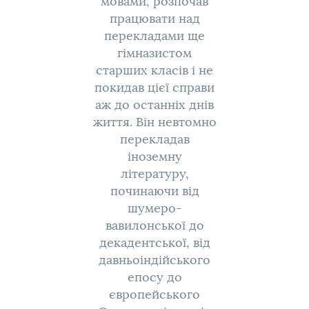
мовами, розпочав
працювати над
перекладами ще
гімназистом
старших класів і не
покидав цієї справи
аж до останніх днів
життя. Він невтомно
перекладав
іноземну
літературу,
починаючи від
шумеро-
вавилонської до
декадентської, від
давньоіндійського
епосу до
європейського