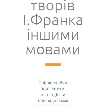
творів
І.Франка
іншими
мовами
І. Франко був
поліглотом,
оволодівши
п’ятнадцятьма