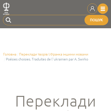
ПОШУК
Головна
Переклади творів І.Франка іншими мовами
Poésies choisies. Traduites de l`ukrainien par A. Swirko
Переклади