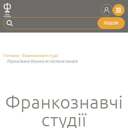
ПОШУК
Головна
Франкознавчі студії
Лірика Івана Франка як система жанрів
Франкознавчі
студії