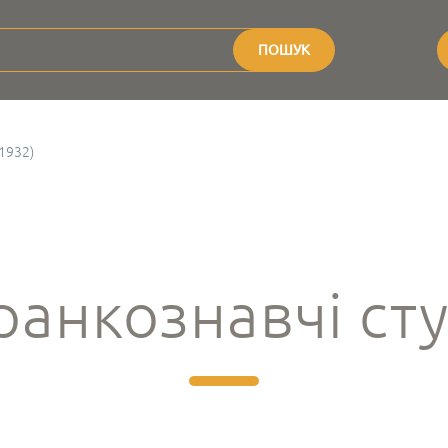
ПОШУК
1932)
анкознавчі сту