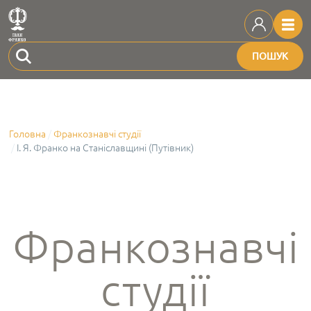
ПОШУК
Головна
Франкознавчі студії
І. Я. Франко на Станіславщині (Путівник)
Франкознавчі
студії